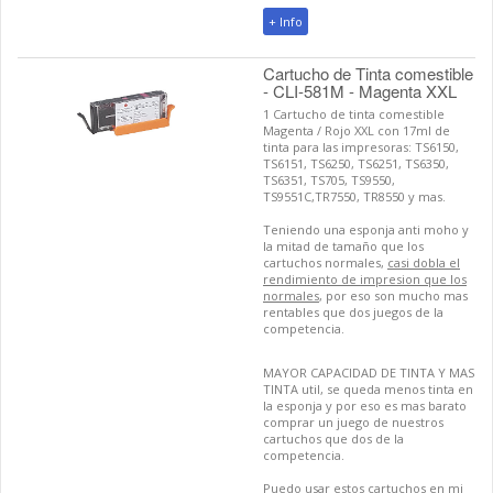
+ Info
Cartucho de Tinta comestible
- CLI-581M - Magenta XXL
1 Cartucho de tinta comestible
Magenta / Rojo XXL con 17ml de
tinta para las impresoras: TS6150,
TS6151, TS6250, TS6251, TS6350,
TS6351, TS705, TS9550,
TS9551C,TR7550, TR8550 y mas.
Teniendo una esponja anti moho y
la mitad de tamaño que los
cartuchos normales,
casi dobla el
rendimiento de impresion que los
normales
, por eso son mucho mas
rentables que dos juegos de la
competencia.
MAYOR CAPACIDAD DE TINTA Y MAS
TINTA util, se queda menos tinta en
la esponja y por eso es mas barato
comprar un juego de nuestros
cartuchos que dos de la
competencia.
Puedo usar estos cartuchos en mi