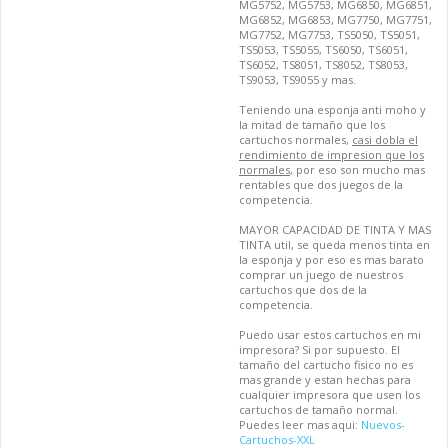
MG5752, MG5753, MG6850, MG6851,
MG6852, MG6853, MG7750, MG7751,
MG7752, MG7753, TS5050, TS5051,
TS5053, TS5055, TS6050, TS6051,
TS6052, TS8051, TS8052, TS8053,
TS9053, TS9055 y mas.
Teniendo una esponja anti moho y
la mitad de tamaño que los
cartuchos normales,
casi dobla el
rendimiento de impresion que los
normales
, por eso son mucho mas
rentables que dos juegos de la
competencia.
MAYOR CAPACIDAD DE TINTA Y MAS
TINTA util, se queda menos tinta en
la esponja y por eso es mas barato
comprar un juego de nuestros
cartuchos que dos de la
competencia.
Puedo usar estos cartuchos en mi
impresora? Si por supuesto. El
tamaño del cartucho fisico no es
mas grande y estan hechas para
cualquier impresora que usen los
cartuchos de tamaño normal.
Puedes leer mas aqui:
Nuevos-
Cartuchos-XXL