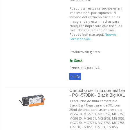
Puedo usar estos cartuchos en mi
impresora? Si por supuesto. El
tamaño del cartucho fisico no es
mas grande y estan hechas para
cualquier impresora que usen los
cartuchos de tamaño normal.
Puedes leer mas aqui:
Nuevos-
Cartuchos-XXL
Producto sin gluten.
En Stock
Precio:
€12,00 + IVA.
+ Info
Cartucho de Tinta comestible
- PGI-570BK - Black Big XXL
1 Cartucho de tinta comestible
Black Big / Negro grande XXL con
25ml de tinta para las impresoras:
MG5750, MG5751, MG5752, MG5753,
MG6850, MG6851, MG6852, MG6853,
MG7750, MG7751, MG7752, MG7753,
TS5050, TS5051, TS5053, TS5055,