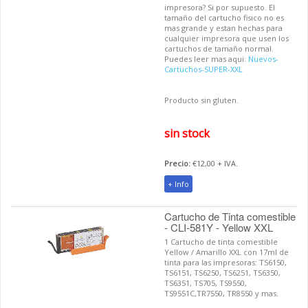
impresora? Si por supuesto. El
tamaño del cartucho fisico no es
mas grande y estan hechas para
cualquier impresora que usen los
cartuchos de tamaño normal.
Puedes leer mas aqui:
Nuevos-
Cartuchos-SUPER-XXL
Producto sin gluten.
sin stock
Precio:
€12,00 + IVA.
+ Info
Cartucho de Tinta comestible
- CLI-581Y - Yellow XXL
1 Cartucho de tinta comestible
Yellow / Amarillo XXL con 17ml de
tinta para las impresoras: TS6150,
TS6151, TS6250, TS6251, TS6350,
TS6351, TS705, TS9550,
TS9551C,TR7550, TR8550 y mas.