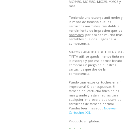
MG5450, MG6350, MX725, MX925 y
mas.
Teniendo una esponja anti moho y
la mitad de tamaño que los
cartuchos normales,
casi dobla el
rendimiento de impresion que los
normales
, por eso son mucho mas
rentables que dos juegos de la
competencia.
MAYOR CAPACIDAD DE TINTA Y MAS
TINTA util, se queda menos tinta en
la esponja y por eso es mas barato
comprar un juego de nuestros
cartuchos que dos de la
competencia.
Puedo usar estos cartuchos en mi
impresora? Si por supuesto. El
tamaño del cartucho fisico no es
mas grande y estan hechas para
cualquier impresora que usen los
cartuchos de tamaño normal.
Puedes leer mas aqui:
Nuevos-
Cartuchos-XXL
Producto sin gluten.