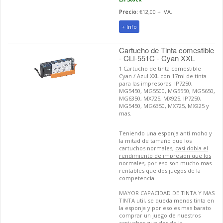
Precio:
€12,00 + IVA.
+ Info
Cartucho de Tinta comestible
- CLI-551C - Cyan XXL
1 Cartucho de tinta comestible
Cyan / Azul XXL con 17ml de tinta
para las impresoras: IP7250,
MG5450, MG5500, MG5550, MG5650,
MG6350, MX725, MX925, IP7250,
MG5450, MG6350, MX725, MX925 y
mas.
Teniendo una esponja anti moho y
la mitad de tamaño que los
cartuchos normales,
casi dobla el
rendimiento de impresion que los
normales
, por eso son mucho mas
rentables que dos juegos de la
competencia.
MAYOR CAPACIDAD DE TINTA Y MAS
TINTA util, se queda menos tinta en
la esponja y por eso es mas barato
comprar un juego de nuestros
cartuchos que dos de la