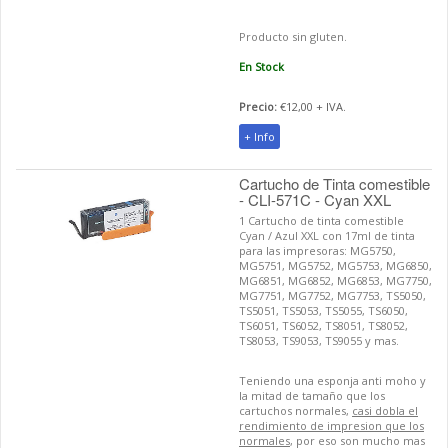
Producto sin gluten.
En Stock
Precio:
€12,00 + IVA.
+ Info
Cartucho de Tinta comestible
- CLI-571C - Cyan XXL
1 Cartucho de tinta comestible
Cyan / Azul XXL con 17ml de tinta
para las impresoras: MG5750,
MG5751, MG5752, MG5753, MG6850,
MG6851, MG6852, MG6853, MG7750,
MG7751, MG7752, MG7753, TS5050,
TS5051, TS5053, TS5055, TS6050,
TS6051, TS6052, TS8051, TS8052,
TS8053, TS9053, TS9055 y mas.
Teniendo una esponja anti moho y
la mitad de tamaño que los
cartuchos normales,
casi dobla el
rendimiento de impresion que los
normales
, por eso son mucho mas