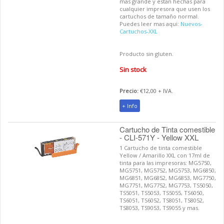
mas grande y estan hechas para
cualquier impresora que usen los
cartuchos de tamaño normal.
Puedes leer mas aqui:
Nuevos-
Cartuchos-XXL
Producto sin gluten.
Sin stock
Precio:
€12,00 + IVA.
+ Info
Cartucho de Tinta comestible
- CLI-571Y - Yellow XXL
1 Cartucho de tinta comestible
Yellow / Amarillo XXL con 17ml de
tinta para las impresoras: MG5750,
MG5751, MG5752, MG5753, MG6850,
MG6851, MG6852, MG6853, MG7750,
MG7751, MG7752, MG7753, TS5050,
TS5051, TS5053, TS5055, TS6050,
TS6051, TS6052, TS8051, TS8052,
TS8053, TS9053, TS9055 y mas.