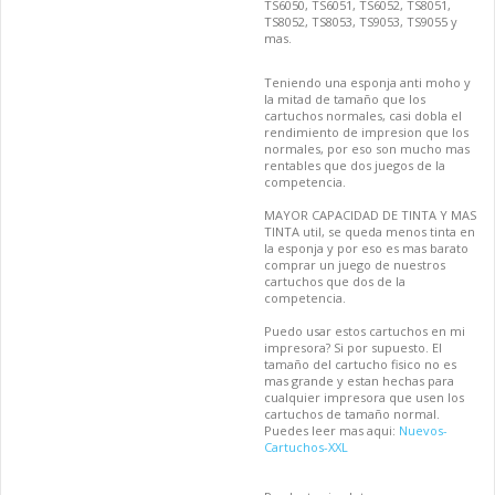
TS6050, TS6051, TS6052, TS8051,
TS8052, TS8053, TS9053, TS9055 y
mas.
Teniendo una esponja anti moho y
la mitad de tamaño que los
cartuchos normales, casi dobla el
rendimiento de impresion que los
normales, por eso son mucho mas
rentables que dos juegos de la
competencia.
MAYOR CAPACIDAD DE TINTA Y MAS
TINTA util, se queda menos tinta en
la esponja y por eso es mas barato
comprar un juego de nuestros
cartuchos que dos de la
competencia.
Puedo usar estos cartuchos en mi
impresora? Si por supuesto. El
tamaño del cartucho fisico no es
mas grande y estan hechas para
cualquier impresora que usen los
cartuchos de tamaño normal.
Puedes leer mas aqui:
Nuevos-
Cartuchos-XXL