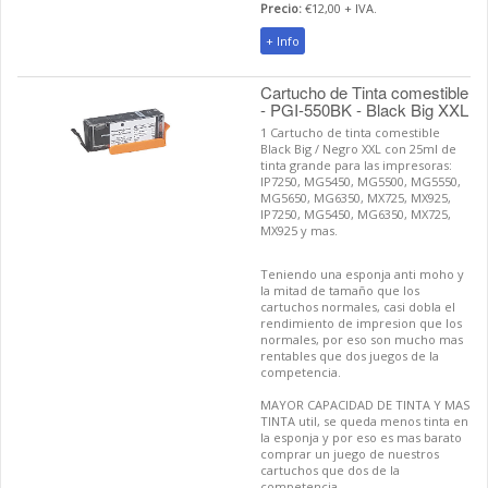
Precio:
€12,00 + IVA.
+ Info
Cartucho de Tinta comestible
- PGI-550BK - Black Big XXL
1 Cartucho de tinta comestible
Black Big / Negro XXL con 25ml de
tinta grande para las impresoras:
IP7250, MG5450, MG5500, MG5550,
MG5650, MG6350, MX725, MX925,
IP7250, MG5450, MG6350, MX725,
MX925 y mas.
Teniendo una esponja anti moho y
la mitad de tamaño que los
cartuchos normales, casi dobla el
rendimiento de impresion que los
normales, por eso son mucho mas
rentables que dos juegos de la
competencia.
MAYOR CAPACIDAD DE TINTA Y MAS
TINTA util, se queda menos tinta en
la esponja y por eso es mas barato
comprar un juego de nuestros
cartuchos que dos de la
competencia.