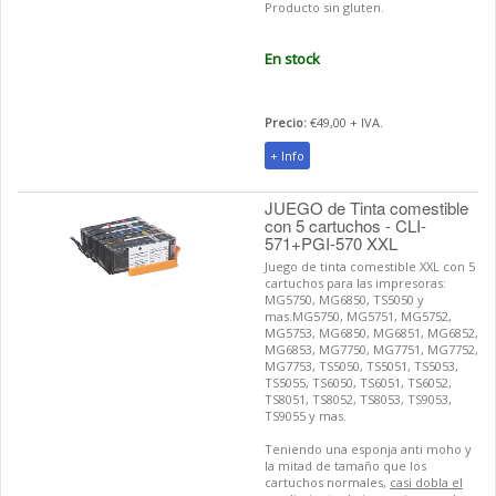
Producto sin gluten.
En stock
Precio:
€49,00 + IVA.
+ Info
JUEGO de Tinta comestible
con 5 cartuchos - CLI-
571+PGI-570 XXL
Juego de tinta comestible XXL con 5
cartuchos para las impresoras:
MG5750, MG6850, TS5050 y
mas.MG5750, MG5751, MG5752,
MG5753, MG6850, MG6851, MG6852,
MG6853, MG7750, MG7751, MG7752,
MG7753, TS5050, TS5051, TS5053,
TS5055, TS6050, TS6051, TS6052,
TS8051, TS8052, TS8053, TS9053,
TS9055 y mas.
Teniendo una esponja anti moho y
la mitad de tamaño que los
cartuchos normales,
casi dobla el