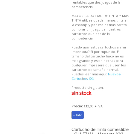
rentables que dos juegos de la
competencia.
MAYOR CAPACIDAD DE TINTA Y MAS
TINTA util, se queda menos tinta en
la esponja y por eso es mas barato
comprar un juego de nuestros
cartuchos que dos de la
competencia.
Puedo usar estos cartuchos en mi
impresora? Si por supuesto. El
tamaño del cartucho fisico no es
mas grande y estan hechas para
cualquier impresora que usen los
cartuchos de tamaño normal.
Puedes leer mas aqui:
Nuevos-
Cartuchos-XXL
Producto sin gluten.
sin stock
Precio:
€12,00 + IVA.
+ Info
Cartucho de Tinta comestible
- CLI-571M - Magenta XXL