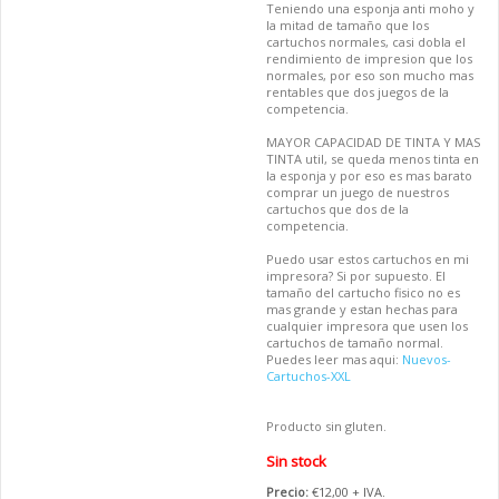
Teniendo una esponja anti moho y
la mitad de tamaño que los
cartuchos normales, casi dobla el
rendimiento de impresion que los
normales, por eso son mucho mas
rentables que dos juegos de la
competencia.
MAYOR CAPACIDAD DE TINTA Y MAS
TINTA util, se queda menos tinta en
la esponja y por eso es mas barato
comprar un juego de nuestros
cartuchos que dos de la
competencia.
Puedo usar estos cartuchos en mi
impresora? Si por supuesto. El
tamaño del cartucho fisico no es
mas grande y estan hechas para
cualquier impresora que usen los
cartuchos de tamaño normal.
Puedes leer mas aqui:
Nuevos-
Cartuchos-XXL
Producto sin gluten.
Sin
stock
Precio:
€12,00 + IVA.