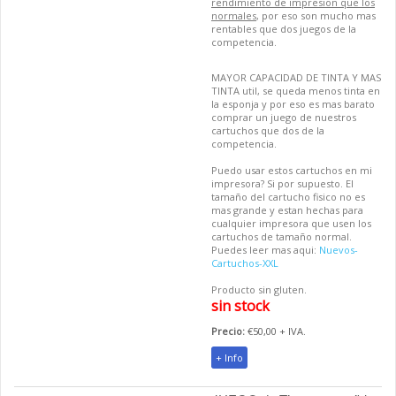
rendimiento de impresion que los
normales
, por eso son mucho mas
rentables que dos juegos de la
competencia.
MAYOR CAPACIDAD DE TINTA Y MAS
TINTA util, se queda menos tinta en
la esponja y por eso es mas barato
comprar un juego de nuestros
cartuchos que dos de la
competencia.
Puedo usar estos cartuchos en mi
impresora? Si por supuesto. El
tamaño del cartucho fisico no es
mas grande y estan hechas para
cualquier impresora que usen los
cartuchos de tamaño normal.
Puedes leer mas aqui:
Nuevos-
Cartuchos-XXL
Producto sin gluten.
sin stock
Precio:
€50,00 + IVA.
+ Info