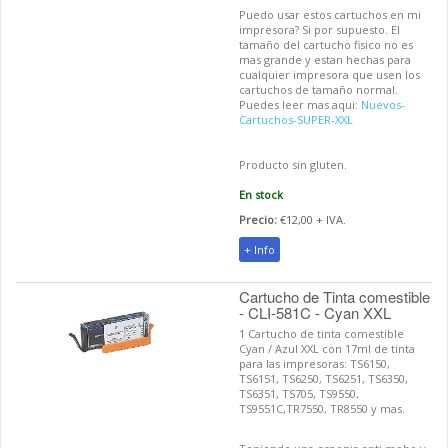
Puedo usar estos cartuchos en mi
impresora? Si por supuesto. El
tamaño del cartucho fisico no es
mas grande y estan hechas para
cualquier impresora que usen los
cartuchos de tamaño normal.
Puedes leer mas aqui:
Nuevos-
Cartuchos-SUPER-XXL
Producto sin gluten.
En stock
Precio:
€12,00 + IVA.
+ Info
Cartucho de Tinta comestible
- CLI-581C - Cyan XXL
1 Cartucho de tinta comestible
Cyan / Azul XXL con 17ml de tinta
para las impresoras: TS6150,
TS6151, TS6250, TS6251, TS6350,
TS6351, TS705, TS9550,
TS9551C,TR7550, TR8550 y mas.