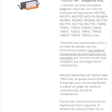
1 Cartucho de tinta comestible
Magenta / Rojo XXL con 17ml de
tinta para las impresoras: MG5750,
MG5751, MG5752, MG5753, MG6850,
MG6851, MG6852, MG6853, MG7750,
MG7751, MG7752, MG7753, TS5050,
TS5051, TS5053, TS5055, TS6050,
TS6051, TS6052, TS8051, TS8052,
TS8053, TS9053, TS9055 y mas.
Teniendo una esponja anti moho y
la mitad de tamaño que los
cartuchos normales,
casi dobla el
rendimiento de impresion que los
normales
, por eso son mucho mas
rentables que dos juegos de la
competencia.
MAYOR CAPACIDAD DE TINTA Y MAS
TINTA util, se queda menos tinta en
la esponja y por eso es mas barato
comprar un juego de nuestros
cartuchos que dos de la
competencia.
Puedo usar estos cartuchos en mi
impresora? Si por supuesto. El
tamaño del cartucho fisico no es