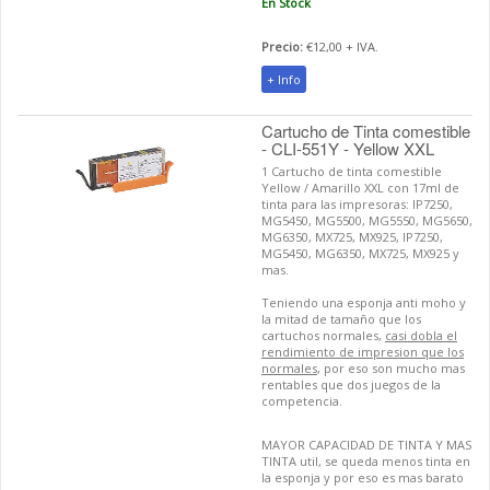
En Stock
Precio:
€12,00 + IVA.
+ Info
Cartucho de Tinta comestible
- CLI-551Y - Yellow XXL
1 Cartucho de tinta comestible
Yellow / Amarillo XXL con 17ml de
tinta para las impresoras: IP7250,
MG5450, MG5500, MG5550, MG5650,
MG6350, MX725, MX925, IP7250,
MG5450, MG6350, MX725, MX925 y
mas.
Teniendo una esponja anti moho y
la mitad de tamaño que los
cartuchos normales,
casi dobla el
rendimiento de impresion que los
normales
, por eso son mucho mas
rentables que dos juegos de la
competencia.
MAYOR CAPACIDAD DE TINTA Y MAS
TINTA util, se queda menos tinta en
la esponja y por eso es mas barato