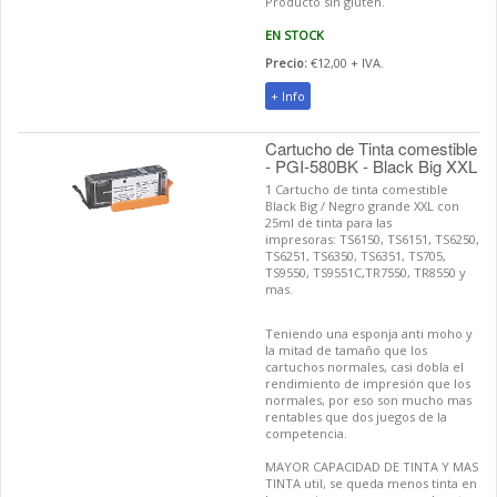
Producto sin gluten.
EN STOCK
Precio:
€12,00 + IVA.
+ Info
Cartucho de Tinta comestible
- PGI-580BK - Black Big XXL
1 Cartucho de tinta comestible
Black Big / Negro grande XXL con
25ml de tinta para las
impresoras: TS6150, TS6151, TS6250,
TS6251, TS6350, TS6351, TS705,
TS9550, TS9551C,TR7550, TR8550 y
mas.
Teniendo una esponja anti moho y
la mitad de tamaño que los
cartuchos normales, casi dobla el
rendimiento de impresión que los
normales, por eso son mucho mas
rentables que dos juegos de la
competencia.
MAYOR CAPACIDAD DE TINTA Y MAS
TINTA util, se queda menos tinta en