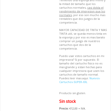
Teniendo una esponja anti moho y
la mitad de tamaño que los
cartuchos normales,
casi dobla el
rendimiento de impresion que los
normales
, por eso son mucho mas
rentables que dos juegos de la
competencia.
MAYOR CAPACIDAD DE TINTA Y MAS
TINTA util, se queda menos tinta en
la esponja y por eso es mas barato
comprar un juego de nuestros
cartuchos que dos de la
competencia.
Puedo usar estos cartuchos en mi
impresora? Si por supuesto. El
tamaño del cartucho fisico no es
mas grande y estan hechas para
cualquier impresora que usen los
cartuchos de tamaño normal.
Puedes leer mas aqui:
Nuevos-
Cartuchos-SUPER-XXL
Producto sin gluten.
Sin stock
Precio:
€12,00 + IVA.