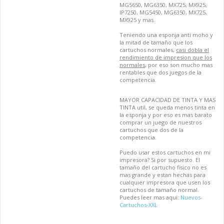
MG5650, MG6350, MX725, MX925,
IP7250, MG5450, MG6350, MX725,
MX925 y mas.
Teniendo una esponja anti moho y
la mitad de tamaño que los
cartuchos normales,
casi dobla el
rendimiento de impresion que los
normales
, por eso son mucho mas
rentables que dos juegos de la
competencia.
MAYOR CAPACIDAD DE TINTA Y MAS
TINTA util, se queda menos tinta en
la esponja y por eso es mas barato
comprar un juego de nuestros
cartuchos que dos de la
competencia.
Puedo usar estos cartuchos en mi
impresora? Si por supuesto. El
tamaño del cartucho fisico no es
mas grande y estan hechas para
cualquier impresora que usen los
cartuchos de tamaño normal.
Puedes leer mas aqui:
Nuevos-
Cartuchos-XXL