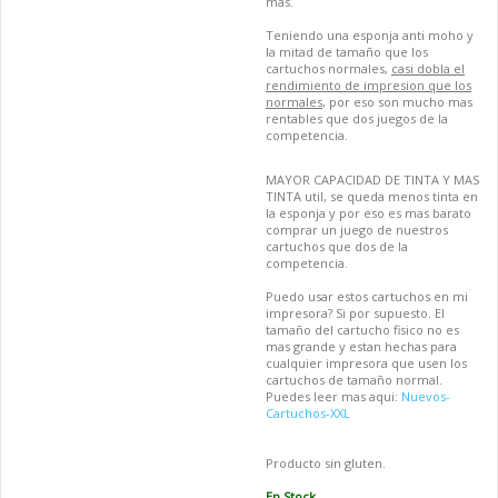
mas.
Teniendo una esponja anti moho y
la mitad de tamaño que los
cartuchos normales,
casi dobla el
rendimiento de impresion que los
normales
, por eso son mucho mas
rentables que dos juegos de la
competencia.
MAYOR CAPACIDAD DE TINTA Y MAS
TINTA util, se queda menos tinta en
la esponja y por eso es mas barato
comprar un juego de nuestros
cartuchos que dos de la
competencia.
Puedo usar estos cartuchos en mi
impresora? Si por supuesto. El
tamaño del cartucho fisico no es
mas grande y estan hechas para
cualquier impresora que usen los
cartuchos de tamaño normal.
Puedes leer mas aqui:
Nuevos-
Cartuchos-XXL
Producto sin gluten.
En Stock