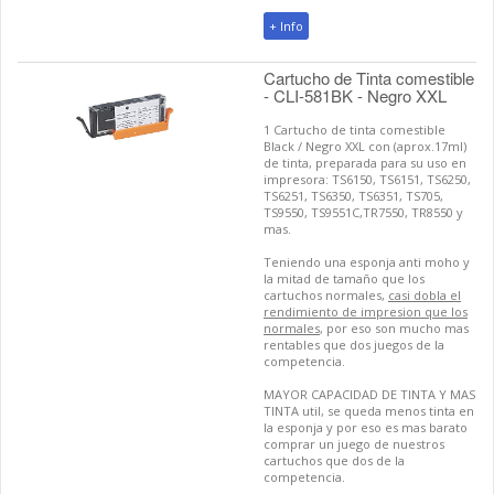
+ Info
Cartucho de Tinta comestible
- CLI-581BK - Negro XXL
1 Cartucho de tinta comestible
Black / Negro XXL con (aprox.17ml)
de tinta, preparada para su uso en
impresora: TS6150, TS6151, TS6250,
TS6251, TS6350, TS6351, TS705,
TS9550, TS9551C,TR7550, TR8550 y
mas.
Teniendo una esponja anti moho y
la mitad de tamaño que los
cartuchos normales,
casi dobla el
rendimiento de impresion que los
normales
, por eso son mucho mas
rentables que dos juegos de la
competencia.
MAYOR CAPACIDAD DE TINTA Y MAS
TINTA util, se queda menos tinta en
la esponja y por eso es mas barato
comprar un juego de nuestros
cartuchos que dos de la
competencia.