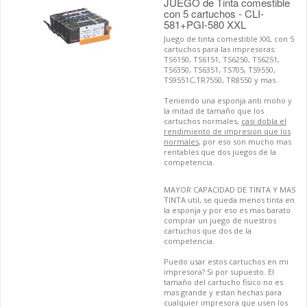
JUEGO de Tinta comestible
con 5 cartuchos - CLI-
581+PGI-580 XXL
Juego de tinta comestible XXL con 5
cartuchos para las impresoras:
TS6150, TS6151, TS6250, TS6251,
TS6350, TS6351, TS705, TS9550,
TS9551C,TR7550, TR8550 y mas.
Teniendo una esponja anti moho y
la mitad de tamaño que los
cartuchos normales,
casi dobla el
rendimiento de impresion que los
normales
, por eso son mucho mas
rentables que dos juegos de la
competencia.
MAYOR CAPACIDAD DE TINTA Y MAS
TINTA util, se queda menos tinta en
la esponja y por eso es mas barato
comprar un juego de nuestros
cartuchos que dos de la
competencia.
Puedo usar estos cartuchos en mi
impresora? Si por supuesto. El
tamaño del cartucho fisico no es
mas grande y estan hechas para
cualquier impresora que usen los