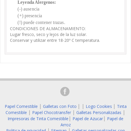
Leyenda Alergenos:
(-) ausencia
(+) presencia
(!) puede contener trazas.
CONDICIONES DE ALMACENAMIENTO:
Lugar fresco, seco y lejos de la luz solar.
Conservar y utilizar entre 18-20º C temperatura.
Papel Comestible
Galletas con Foto
│
Logo Cookies
│
Tinta
│
│
Comestible
Papel Chocotransfer
Galletas Personalizadas
│
│
│
Impresoras de Tinta Comestible
Papel de Azucar
Papel de
│
│
Arroz
Politica de privacidad
Sitemap
Galletas personalizadas con
│
│