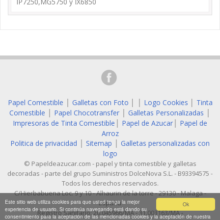
IP7250,MG5750 y IX6850
Papel Comestible
Galletas con Foto
│
Logo Cookies
│
Tinta
│
│
Comestible
Papel Chocotransfer
Galletas Personalizadas
│
│
│
Impresoras de Tinta Comestible
Papel de Azucar
Papel de
│
│
Arroz
Politica de privacidad
Sitemap
Galletas personalizadas con
│
│
logo
© Papeldeazucar.com - papel y tinta comestible y galletas
decoradas - parte del grupo Suministros DolceNova S.L. - B93394575 -
Todos los derechos reservados.
C/Hierbabuena Loc. 9 y 10 - Alhaurin de la torre - 29130 - Malaga -
Este sitio web utiliza cookies para que usted tenga la mejor
España
Ok
experiencia de usuario. Si continúa navegando está dando su
Registro Sanitario: 20.045966/MA - 31.003163/MA -
consentimiento para la aceptación de las mencionadas cookies y la aceptación de nuestra