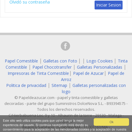
Olvidó su contraseña
Papel Comestible
Galletas con Foto
│
Logo Cookies
│
Tinta
│
│
Comestible
Papel Chocotransfer
Galletas Personalizadas
│
│
│
Impresoras de Tinta Comestible
Papel de Azucar
Papel de
│
│
Arroz
Politica de privacidad
Sitemap
Galletas personalizadas con
│
│
logo
© Papeldeazucar.com - papel y tinta comestible y galletas
decoradas - parte del grupo Suministros DolceNova S.L. - B93394575 -
Todos los derechos reservados.
C/Hierbabuena Loc. 9 y 10 - Alhaurin de la torre - 29130 - Malaga -
Este sitio web utiliza cookies para que usted tenga la mejor
España
Ok
experiencia de usuario. Si continúa navegando está dando su
Registro Sanitario: 20.045966/MA - 31.003163/MA -
consentimiento para la aceptación de las mencionadas cookies y la aceptación de nuestra