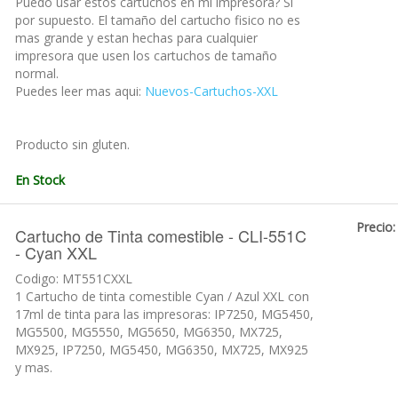
Puedo usar estos cartuchos en mi impresora? Si
por supuesto. El tamaño del cartucho fisico no es
mas grande y estan hechas para cualquier
impresora que usen los cartuchos de tamaño
normal.
Puedes leer mas aqui:
Nuevos-Cartuchos-XXL
Producto sin gluten.
En Stock
Precio:
Cartucho de Tinta comestible - CLI-551C
- Cyan XXL
Codigo: MT551CXXL
1 Cartucho de tinta comestible Cyan / Azul XXL con
17ml de tinta para las impresoras: IP7250, MG5450,
MG5500, MG5550, MG5650, MG6350, MX725,
MX925, IP7250, MG5450, MG6350, MX725, MX925
y mas.