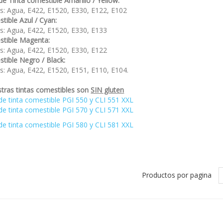
e Tinta comestible Amarillo / Yellow:
es: Agua, E422, E1520, E330, E122, E102
tible Azul / Cyan:
es: Agua, E422, E1520, E330, E133
stible Magenta:
es: Agua, E422, E1520, E330, E122
stible
Negro / Black:
es: Agua, E422, E1520, E151, E110, E104.
tras tintas comestibles son
SIN gluten
de tinta comestible PGI 550 y CLI 551 XXL
de tinta comestible PGI 570 y CLI 571 XXL
de tinta comestible PGI 580 y CLI 581 XXL
Productos por pagina