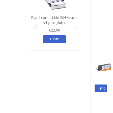
Papel comestible SIN Azucar
A4 y sin gluten
€22,00
+ Info
+ Info