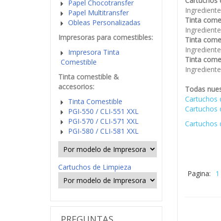
Cartuchos d
Papel Chocotransfer
Ingredient
Papel Multitransfer
Tinta comes
Obleas Personalizadas
Ingredient
Impresoras para comestibles:
Tinta come
Ingredient
Impresora Tinta
Tinta come
Comestible
Ingredient
Tinta comestible &
accesorios:
Todas nues
Cartuchos 
Tinta Comestible
Cartuchos 
PGI-550 / CLI-551 XXL
PGI-570 / CLI-571 XXL
Cartuchos 
PGI-580 / CLI-581 XXL
Cartuchos de Limpieza
Pagina:
1
PREGUNTAS