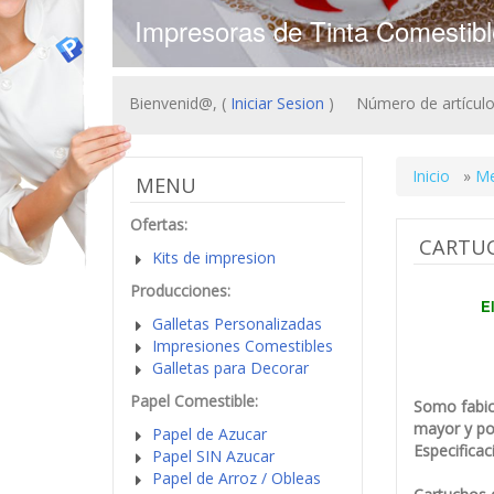
Impresoras de Tinta Comestibl
Bienvenid@, (
Iniciar Sesion
)
Número de artículos
Inicio
»
M
MENU
Ofertas:
CARTUC
Kits de impresion
Producciones:
E
Galletas Personalizadas
Impresiones Comestibles
Galletas para Decorar
Papel Comestible:
Somo fabic
mayor y po
Papel de Azucar
Especificac
Papel SIN Azucar
Papel de Arroz / Obleas