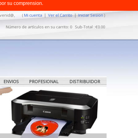
por su comprension.
MEXICO
venid@,
(
Mi cuenta
|
Ver el Carrito
|
Iniciar Sesion
)
Número de artículos en su carrito: 0 Sub-Total : €0.00
ENVIOS
PROFESIONAL
DISTRIBUIDOR