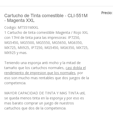
Precio:
Cartucho de Tinta comestible - CLI-551M
- Magenta XXL
Codigo: MT551MXXL
1 Cartucho de tinta comestible Magenta / Rojo XXL
con 17ml de tinta para las impresoras: IP7250,
MG5450, MG5500, MG5550, MG5650, MG6350,
MX725, MX925, IP7250, MG5450, MG6350, MX725,
MX925 y mas.
Teniendo una esponja anti moho y la mitad de
tamaño que los cartuchos normales,
casi dobla el
rendimiento de impresion que los normales
, por
eso son mucho mas rentables que dos juegos de la
competencia.
MAYOR CAPACIDAD DE TINTA Y MAS TINTA util,
se queda menos tinta en la esponja y por eso es
mas barato comprar un juego de nuestros
cartuchos que dos de la competencia.