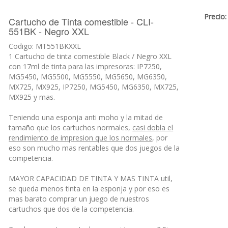
Precio:
Cartucho de Tinta comestible - CLI-
551BK - Negro XXL
Codigo: MT551BKXXL
1 Cartucho de tinta comestible Black / Negro XXL
con 17ml de tinta para las impresoras: IP7250,
MG5450, MG5500, MG5550, MG5650, MG6350,
MX725, MX925, IP7250, MG5450, MG6350, MX725,
MX925 y mas.
Teniendo una esponja anti moho y la mitad de
tamaño que los cartuchos normales,
casi dobla el
rendimiento de impresion que los normales
, por
eso son mucho mas rentables que dos juegos de la
competencia.
MAYOR CAPACIDAD DE TINTA Y MAS TINTA util,
se queda menos tinta en la esponja y por eso es
mas barato comprar un juego de nuestros
cartuchos que dos de la competencia.