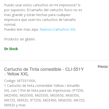
Puedo usar estos cartuchos en mi impresora? Si
por supuesto. El tamaño del cartucho fisico no es
mas grande y estan hechas para cualquier
impresora que usen los cartuchos de tamaño
normal.
Puedes leer mas aqui:
Nuevos-Cartuchos-XXL
Producto sin gluten.
En Stock
Precio:
Cartucho de Tinta comestible - CLI-551Y
- Yellow XXL
Codigo: MT551YXXL
1 Cartucho de tinta comestible Yellow / Amarillo
XXL con 17ml de tinta para las impresoras: IP7250,
MG5450, MG5500, MG5550, MG5650, MG6350,
MX725, MX925, IP7250, MG5450, MG6350, MX725,
MX925 y mas.