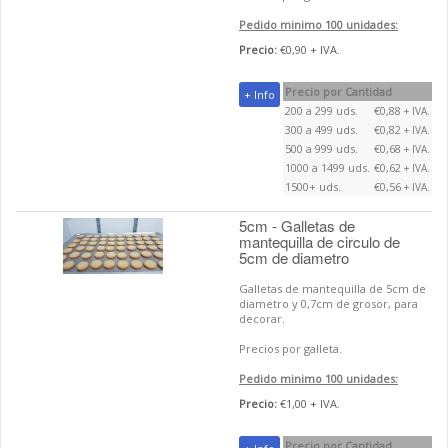
Pedido minimo 100 unidades:
Precio:
€0,90 + IVA.
Precio por Cantidad
+ Info
200 a 299 uds.
€0,88
+ IVA.
300 a 499 uds.
€0,82
+ IVA.
500 a 999 uds.
€0,68
+ IVA.
1000 a 1499 uds.
€0,62
+ IVA.
1500+ uds.
€0,56
+ IVA.
5cm - Galletas de
mantequilla de circulo de
5cm de diametro
Galletas de mantequilla de 5cm de
diametro y 0,7cm de grosor, para
decorar.
Precios por galleta.
Pedido minimo 100 unidades:
Precio:
€1,00 + IVA.
Precio por Cantidad