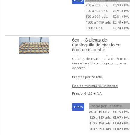
+ Info
200 a 299 uds.
€0,98
+ IVA.
300 a 499 uds.
€0,91
+ IVA.
500 a 999 uds.
€0,81
+ IVA.
1000 a 1499 uds.
€0,78
+ IVA.
1500+ uds.
€0,74
+ IVA.
6cm - Galletas de
mantequilla de circulo de
6cm de diametro
Galletas de mantequilla de 6cm de
diametro y 0,7cm de grosor, para
decorar.
Precios por galleta.
Pedido minimo 48 unidades:
Precio:
€1,20 + IVA.
Precio por Cantidad
+ Info
80 a 119 uds.
€1,13
+ IVA.
120 a 159 uds.
€1,07
+ IVA.
160 a 199 uds.
€1,04
+ IVA.
200 a 299 uds.
€1,02
+ IVA.