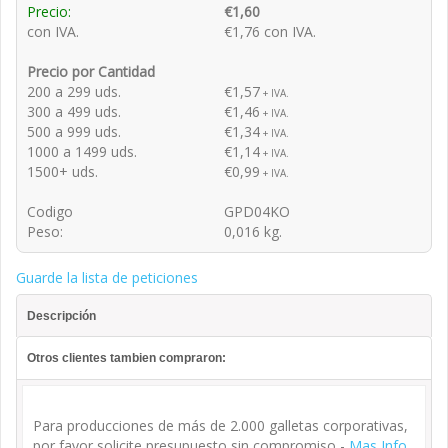
Precio:
€1,60
con IVA.
€1,76 con IVA.
Precio por Cantidad
200 a 299 uds.
€1,57
+ IVA.
300 a 499 uds.
€1,46
+ IVA.
500 a 999 uds.
€1,34
+ IVA.
1000 a 1499 uds.
€1,14
+ IVA.
1500+ uds.
€0,99
+ IVA.
Codigo
GPD04KO
Peso:
0,016 kg.
Guarde la lista de peticiones
Descripción
Otros clientes tambien compraron:
Para producciones de más de 2.000 galletas corporativas,
por favor solicite presupuesto sin compromiso -
Mas Info
.