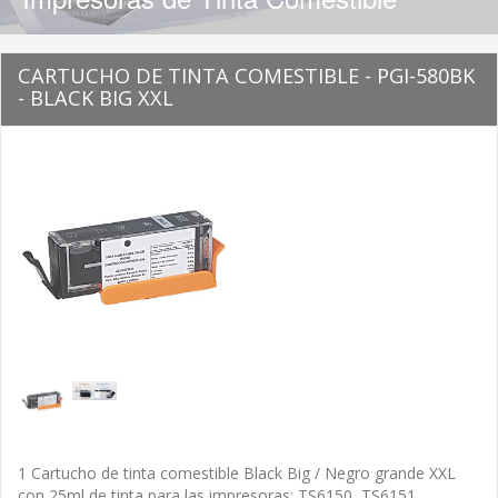
CARTUCHO DE TINTA COMESTIBLE - PGI-580BK
- BLACK BIG XXL
1 Cartucho de tinta comestible Black Big / Negro grande XXL
con 25ml de tinta para las impresoras: TS6150, TS6151,