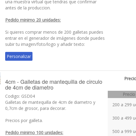
de 3cm con tinta comestible en papel de azucar.
Envasado individual.
500 a 999 u
Precios por galleta personalizada y envasada
1000 a 1
individualmente.
u
Una vez realizada la compra tan solo nos tienes
1500+ u
que enviar un correo con la imagen y el numero de
pedido a info@papeldeazucar.com y te realizamos
una muestra virtual que tendras que confirmar
antes de la produccion.
Pedido minimo 20 unidades:
Si quieres comprar menos de 200 galletas puedes
entrar en el generador de imágenes donde puedes
subir tu imagen/foto/logo y añadir texto:
Personalizar
Precio
4cm - Galletas de mantequilla de circulo