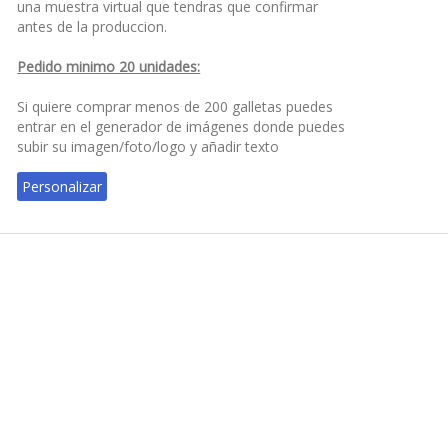
impresion con tinta comestible en papel de azucar.
Envasado individual.
500 a 999 u
Precios por galleta personalizada y envasada
1000 a 1
individualmente.
u
Una vez realizada la compra tan solo nos tienes
1500+ u
que enviar un correo con la imagen y el numero de
pedido a info@papeldeazucar.com y te realizamos
una muestra virtual que tendras que confirmar
antes de la produccion.
Pedido minimo 20 unidades:
Si quiere comprar menos de 200 galletas puedes
entrar en el generador de imágenes donde puedes
subir su imagen/foto/logo y añadir texto
Personalizar
Precio
5,3cm - Galleta personalizada de 5,3cm