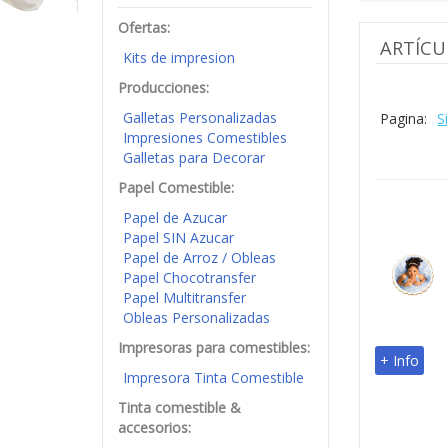
Galletas Personalizadas
Galletas Personalizadas con fondant e impresion 
Bienvenid@, (
Iniciar Sesion
)
Número de artículos
Inicio
»
M
MENU
Ofertas:
ARTÍCU
Kits de impresion
Producciones:
Galletas Personalizadas
Pagina:
S
Impresiones Comestibles
Galletas para Decorar
Papel Comestible:
Papel de Azucar
Papel SIN Azucar
Papel de Arroz / Obleas