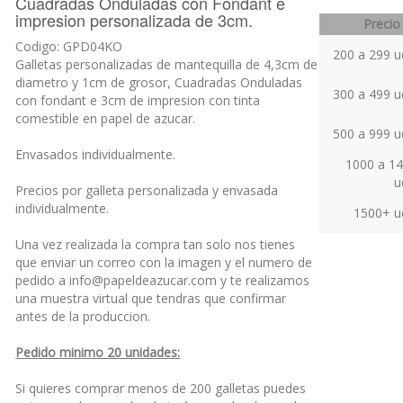
entrar en el generador de imágenes donde puedes
subir tu imagen/foto/logo y añadir texto:
Personalizar
Precio
4,3cm - Galleta personalizada de 4cm
Cuadradas Onduladas con Fondant e
impresion personalizada de 3cm.
Precio
Codigo: GPD04KO
200 a 299 u
Galletas personalizadas de mantequilla de 4,3cm de
diametro y 1cm de grosor, Cuadradas Onduladas
300 a 499 u
con fondant e 3cm de impresion con tinta
comestible en papel de azucar.
500 a 999 u
Envasados individualmente.
1000 a 1
u
Precios por galleta personalizada y envasada
individualmente.
1500+ u
Una vez realizada la compra tan solo nos tienes