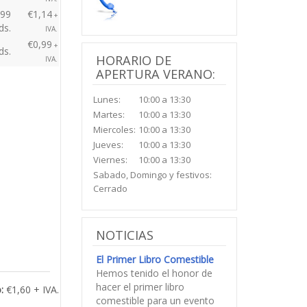
CLIENTES ONLINE
 por Cantidad
No estas sol@, hay otros
€1,57
+
ds.
usuarios en linea.
IVA.
€1,46
+
ds.
IVA.
€1,34
+
ds.
IVA.
499
€1,14
+
ds.
IVA.
€0,99
+
ds.
HORARIO DE
IVA.
APERTURA VERANO:
Lunes:
10:00 a 13:30
Martes:
10:00 a 13:30
Miercoles:
10:00 a 13:30
Jueves:
10:00 a 13:30
Viernes:
10:00 a 13:30
Sabado, Domingo y festivos: