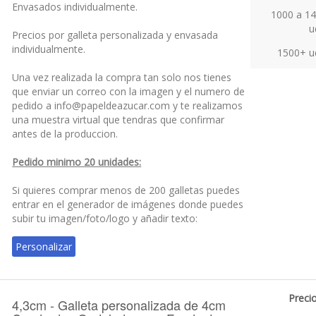
Circular Onduladas con Fondant e
impresion personalizada de 3cm.
Precio
Codigo: GPD04CO
200 a 299 u
Galletas personalizadas de mantequilla de 4,3cm de
diametro y 1cm de grosor, Circular Onduladas con
300 a 499 u
fondant e 3cm de impresion con tinta comestible
en papel de azucar.
500 a 999 u
Envasados individualmente.
1000 a 1
u
Precios por galleta personalizada y envasada
individualmente.
1500+ u
Una vez realizada la compra tan solo nos tienes
que enviar un correo con la imagen y el numero de
pedido a info@papeldeazucar.com y te realizamos
una muestra virtual que tendras que confirmar
antes de la produccion.
Pedido minimo 20 unidades:
Si quieres comprar menos de 200 galletas puedes