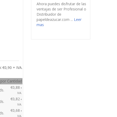
IVA.
6cm de diame ...
Leer mas
€1,34
+
ds.
La Primera Portada
IVA.
Comestible en el Mundo
499
€1,14
+
Suministros Dolcenova
ds.
IVA.
tiene el placer de
€0,99
+
ds.
presentaros la Primera
IVA.
Portada Comestible en el
Mundo, enca ...
Leer mas
Hazte Profesional o
Distribuidor
Ahora puedes disfrutar de
las ventajas de ser
Profesional o Distribuidor
de papeldeazucar.com ...
Leer mas
:
€0,90 + IVA.