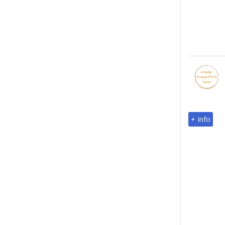
+ Info
+ Info