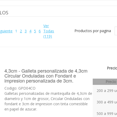
en papel de azucar.
 en su carrito: 0 Sub-Total : €0.00
Buscar p
enu
» Artículos
LOS
Ver
Productos por pagina
iguiente
1
2
3
4
5
6
Todas
(119)
Precio
4,3cm - Galleta personalizada de 4,3cm