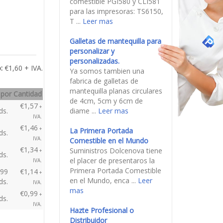
tener los cartuchos SUPER
XXL en stock. MAYOR CA
...
Leer mas
Ya tenemos los nuevos
cartuchos de tinta
comestible PGI580 y
CLI581
Ya tenemos los nuevos
cartuchos de tinta
comestible PGI580 y
CLI581 para las
impresoras: TS6150, T ...
Leer mas
:
€1,60 + IVA.
Galletas de mantequilla
para personalizar y
personalizadas.
 por Cantidad
Ya somos tambien una
€1,57
+
ds.
fabrica de galletas de
IVA.
mantequilla planas
€1,46
+
circulares de 4cm, 5cm y
ds.