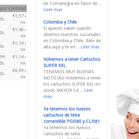
Cerrado
NOTICIAS
El Primer Libro Comestible
Hemos tenido el honor de
hacer el primer libro
:
€1,60 + IVA.
comestible para un evento
de Comanegra en favor
 por Cantidad
de ...
Leer mas
€1,57
+
ds.
Colombia y Chile
IVA.
Si quieres saber cuando
€1,46
+
ds.
abrimos nuestras
IVA.
sucursales en Colombia y
€1,34
+
ds.
Chile, date de alta aqui y
IVA.
te en ...
Leer mas
499
€1,14
+
ds.
IVA.
Volvemos a tener
€0,99
+
Cartuchos SUPER XXL
ds.
IVA.
TENEMOS MUY BUENAS
NOTICIAS! Volvemos a