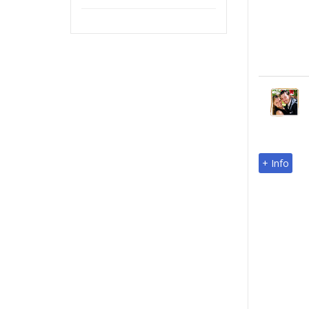
JUEGO de Limpieza con 5
cartuchos - CLI-581+PGI-580
XXL
€49,00
+ Info
+ Info