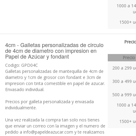
de 4cm de diametro
Precio
Codigo: GSD04
Galletas de mantequilla de 4cm de diametro y
200 a 299 u
0,7cm de grosor, para decorar.
300 a 499 u
Precios por galleta.
500 a 999 u
Pedido minimo 100 unidades:
1000 a 1
u
1500+ u
Precio
4cm - Galletas personalizadas de circulo
de 4cm de diametro con impresion en
Papel de Azúcar y fondant
Precio
Codigo: GPD04C
200 a 299 u
Galletas personalizadas de mantequilla de 4cm de
diametro y 1cm de grosor con fondant e 3cm de
300 a 499 u