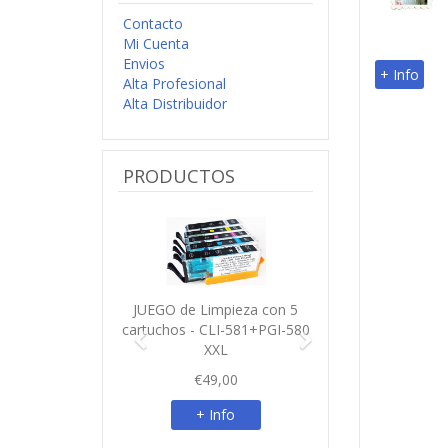
FRECUENTES
Fichas Tecnicas
Tinta, papel e Impresoras
Videos de Mantenimiento
Cartuchos de Limpieza
INFORMACION
Contacto
Mi Cuenta
+ Info
Envios
Alta Profesional
Alta Distribuidor
PRODUCTOS
Previo
Siguiente