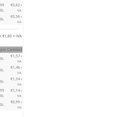
 por Cantidad
€0,88
+
ds.
IVA.
€0,82
+
ds.
IVA.
€0,68
+
ds.
IVA.
499
€0,62
+
ds.
IVA.
€0,56
+
ds.
IVA.
:
€1,60 + IVA.
 por Cantidad
€1,57
+
ds.
IVA.
€1,46
+
ds.