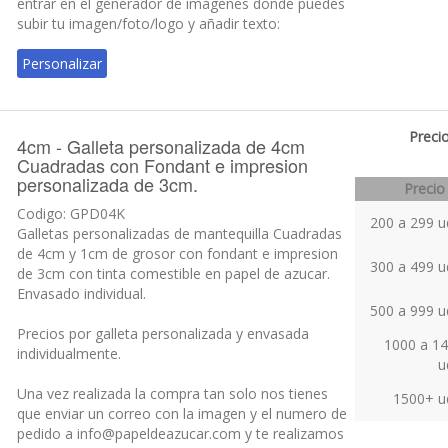
que enviar un correo con la imagen y el numero de
pedido a info@papeldeazucar.com y te realizamos
una muestra virtual que tendras que confirmar
antes de la produccion.
Pedido minimo 20 unidades:
Si quieres comprar menos de 200 galletas puedes
entrar en el generador de imágenes donde puedes
subir tu imagen/foto/logo y añadir texto:
Personalizar
Precio
4cm - Galleta personalizada de 4cm
Cuadradas con Fondant e impresion
personalizada de 3cm.
Precio
Codigo: GPD04K
200 a 299 u
Galletas personalizadas de mantequilla Cuadradas
de 4cm y 1cm de grosor con fondant e impresion
300 a 499 u