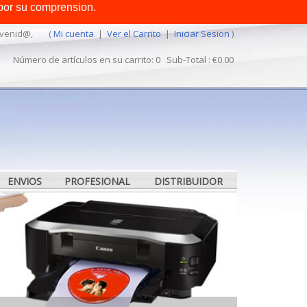
por su comprension.
MEXICO
venid@,
(
Mi cuenta
|
Ver el Carrito
|
Iniciar Sesion
)
Número de artículos en su carrito: 0 Sub-Total : €0.00
ENVIOS
PROFESIONAL
DISTRIBUIDOR